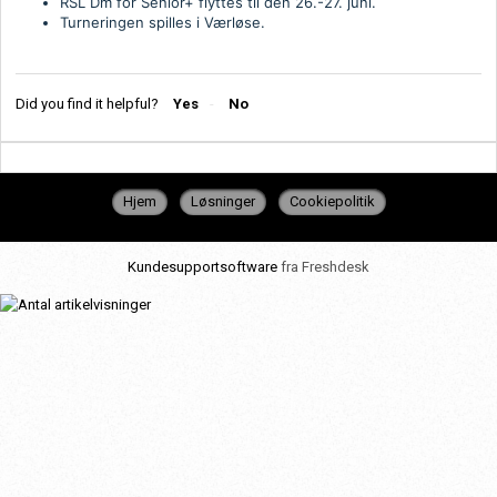
RSL Dm for Senior+ flyttes til den 26.-27. juni.
Turneringen spilles i Værløse.
Did you find it helpful?
Yes
No
Hjem
Løsninger
Cookiepolitik
Kundesupportsoftware
fra Freshdesk