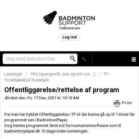
Velkommen
Log ind
Løsninger
FAQ (spørgsmål, svar og info om ...)
TP -
TOURNAMENT PLANNER
Offentliggørelse/rettelse af program
Ændret den: Fri, 17 Dec, 2021 kl. 10:15 AM
Print
Fra man har trykket Offentliggørelse i TP vil der kunne gå op til 1 times før
programmet ses i BadmintonPlayer,
Dog hentes programmet først ind fra tournamentsoftware.com til
badmintonplayer.dk 10 dage inden turneringen.