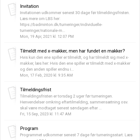
Invitation
Invitationen udkommer senest 30 dage før tilmeldingsfristen.
Læs mere om LBS her:
https://badminton.dk/turneringer/individuelle-
turneringer/nationale-m...
Mon, 19 Apr, 2021 kl. 12:07 PM
Tilmeldt med x-makker, men har fundet en makker?
Hvis kun den ene spiller er tilmeldt, og har tilmeldt sig med x-
makker, læs her: Hvis den ene spiller er tilmeldt med x-makker
og den anden spiller endnu i...
Mon, 17 Feb, 2020 kl. 9:35 AM
Tilmeldingsfrist
Tilmeldingsfristen er torsdag 2 uger før turneringen.
Henvendelser omkring eftertilmelding, sammensætning osv.
skal være modtaget senest søndagen efter ...
Fri, 15 Sep, 2023 kl. 11:47 AM
Program
Programmet udkommer senest 7 dage før turneringsstart. Læs