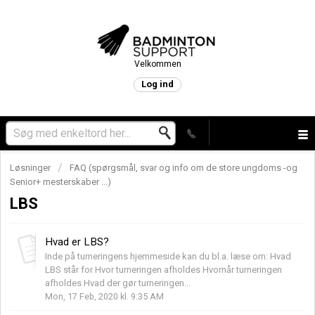
Velkommen
Log ind
Løsninger
FAQ (spørgsmål, svar og info om de store ungdoms -og
Senior+ mesterskaber ...)
LBS
Hvad er LBS?
Inde på turneringens hjemmeside kan du bl.a. læse om: Hvad
LBS står for Hvor turneringen afholdes Hvornår turneringen
afholdes Hvad der gør turneringen...
Mon, 17 Feb, 2020 kl. 9:35 AM