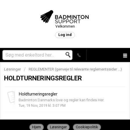
Velkommen
Log ind
Løsninger
REGLEMENTER (genveje til relevante reglementssider ...)
HOLDTURNERINGSREGLER
Holdturneringsregler
Badminton Danmarks love og regler kan findes Her.
Tue, 19 Nov, 2019 kl. 3:07 PM
Hjem
Løsninger
Cookiepolitik