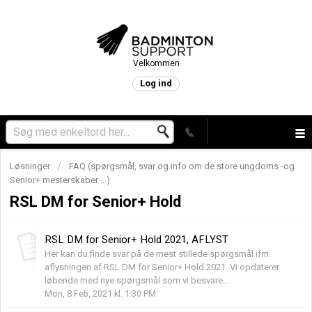
Velkommen
Log ind
Løsninger
FAQ (spørgsmål, svar og info om de store ungdoms -og
Senior+ mesterskaber ...)
RSL DM for Senior+ Hold
RSL DM for Senior+ Hold 2021, AFLYST
Her kan du finde svar på de mest stillede spørgsmål ifm.
aflysningen af RSL DM for Senior+ Hold 2021. Vi opdaterer
løbende med nye spørgsmål som vi besvare...
Mon, 8 Feb, 2021 kl. 1:30 PM